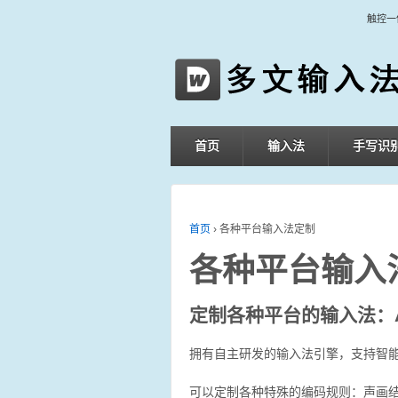
触控一
首页
输入法
手写识
首页
›
各种平台输入法定制
各种平台输入
定制各种平台的输入法：And
拥有自主研发的输入法引擎，支持智能
可以定制各种特殊的编码规则：声画结