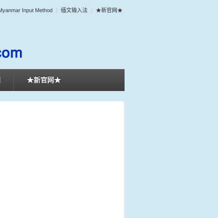
Myanmar Input Method
缅文输入法
★新官网★
们
★新官网★