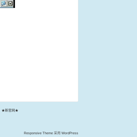
★新官网★
Responsive Theme
采用
WordPress