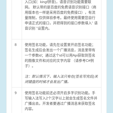
入口(如：kingf拼音)，语音识别功能需要联
网。 默认带的是百度的免费语音识别接口（商
用版本也一样是采用百度的免费接口），有流
量限制，仅供体验参考。最终使用需要您自行
申请正式的接口，并把得到的接口参数填入“ 语
音识别 ”设置内。
8
使用签名功能，请先在设置里开启签名功能；
签名生成后会发出一个广播消息，消息里带有
一个参数id；通过这个id可以用Api获取到签名
的图像文件和对应的文字内容 （请参考C#例
子）。
注：默认情况下，输入法只有在(签名写完后)关
闭键盘的时候才会发出广播。
9
使用签名功能前还必须开启多字识别功能。手
写输入法写入2个汉字以上就会生成签名文件并
广播出去。开发者要通过广播消息来获取签名
内容。