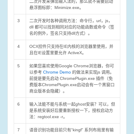
二次开发来弹出输入法的，那么就不需要启动
悬浮图标即：Minimize.exe。
3
二次开发时各种调用方法：命令行，url，js，
dll 都可以找到相同对应的功能函数或命令（签
名的例外，签名只支持dll方式）。
4
OCX控件只支持在IE内核的浏览器里使用，并
且在IE设置里要允许 ActiveX。
5
如果您喜欢使用Google Chrome浏览器，你可
以参考
Chrome Demo
的做法来实现js 调用。
前提是要先启动 ChromePlugin.exe 插件（免
费版本ChromePlugin.exe启动会有一个黑窗口
商业版本会隐藏）。
6
输入法能不能与系统一起ghost安装？可以，但
是系统安装好后要重新授权一下，授权启动方
法：regtool.exe -r。
7
语音识别功能目前只有“kingf” 系列布局里有输