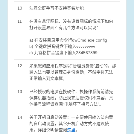
10
注意全屏手写不支持签名功能。
11
在没有悬浮图标、没有设置图标的情况下如何
打开设置界面？有几个方法可以实现：
a) 在安装目录用命令行dwCmd.exe config
b) 全键盘拼音键盘下输入vvvvvvvvv
c) 九宫格拼音键盘下输入234567899
12
如果您的应用程序是以“管理员身份”启动的，那
输入法也要以管理员身份启动，不然字符无法
正常输入到文本框。
13
已经授权的电脑在换硬件、换操作系统前请先
保存机器指纹，防止换完后授权码不兼容，具
体换号流程请查阅“电脑坏了换号方法”。
14
关于
开机自启
动设置：一定要使用输入法内置
的自启动设置，其它开机启动方式不建议使
用。详细说明请查阅
这里
。