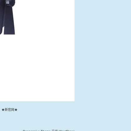
★新官网★