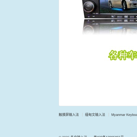
触摸屏输入法
缅甸文输入法
Myanmar Keyboa