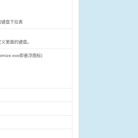
的键盘下拉表
定义里面的键盘。
nimize.exe即悬浮图标)