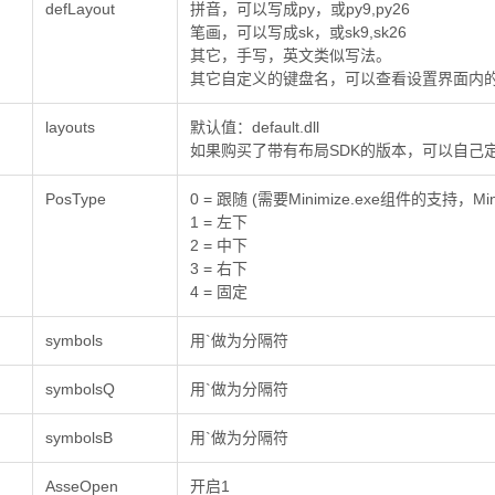
defLayout
拼音，可以写成py，或py9,py26
笔画，可以写成sk，或sk9,sk26
其它，手写，英文类似写法。
其它自定义的键盘名，可以查看设置界面内
layouts
默认值：default.dll
如果购买了带有布局SDK的版本，可以自己
PosType
0 = 跟随 (需要Minimize.exe组件的支持，Mi
1 = 左下
2 = 中下
3 = 右下
4 = 固定
symbols
用`做为分隔符
symbolsQ
用`做为分隔符
symbolsB
用`做为分隔符
AsseOpen
开启1